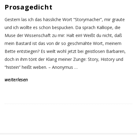
u
Prosagedicht
m
Gestern las ich das hässliche Wort “Storymacher”, mir graute
und ich wollte es schon bespucken. Da sprach Kalliope, die
.
Muse der Wissenschaft zu mir: Halt ein! Weißt du nicht, daß
mein Bastard ist das von dir so geschmähte Wort, meinem
o
Bette entstiegen? Es weilt wohl jetzt bei geistlosen Barbaren,
doch in ihm tönt der Klang meiner Zunge: Story, History und
r
“histein” heißt weben. – Anonymus
…
weiterlesen
g