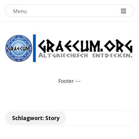
Menu
G
r
Footer
-
-
-
a
e
Schlagwort:
Story
c