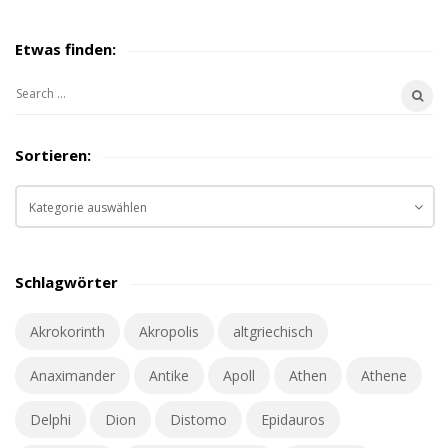
Etwas finden:
S
i
S
t
e
e
a
Sortieren:
S
r
i
c
S
d
h
o
e
f
r
o
t
b
Schlagwörter
r
i
a
:
e
r
Akrokorinth
Akropolis
altgriechisch
r
e
Anaximander
Antike
Apoll
Athen
Athene
n
:
Delphi
Dion
Distomo
Epidauros