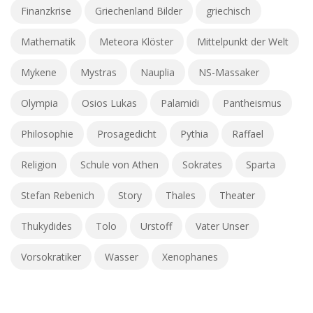
Finanzkrise
Griechenland Bilder
griechisch
Mathematik
Meteora Klöster
Mittelpunkt der Welt
Mykene
Mystras
Nauplia
NS-Massaker
Olympia
Osios Lukas
Palamidi
Pantheismus
Philosophie
Prosagedicht
Pythia
Raffael
Religion
Schule von Athen
Sokrates
Sparta
Stefan Rebenich
Story
Thales
Theater
Thukydides
Tolo
Urstoff
Vater Unser
Vorsokratiker
Wasser
Xenophanes