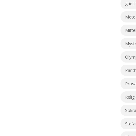
griec
Meteo
Mitte
Myst
Olym
Pant
Prosa
Relig
Sokra
Stefa