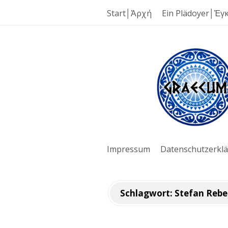
Start│Ἀρχή
Ein Plädoyer│Ἐγ
G
r
a
e
Impressum
Datenschutzerkl
c
u
Schlagwort:
Stefan Rebe
m