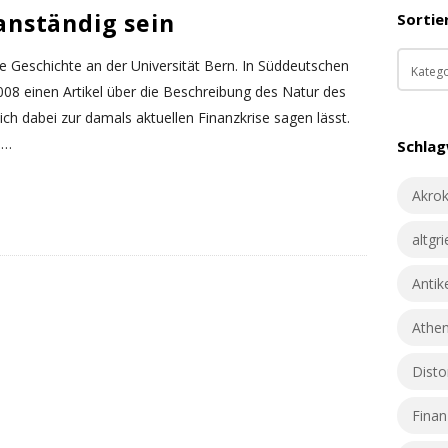
a
 anständig sein
Sortie
S
r
i
c
S
te Geschichte an der Universität Bern. In Süddeutschen
d
h
o
2008 einen Artikel über die Beschreibung des Natur des
e
f
r
h dabei zur damals aktuellen Finanzkrise sagen lässt.
o
t
b
…
Schla
r
i
a
:
e
r
Akrok
r
e
altgr
n
:
Antik
Athe
Dist
Finan