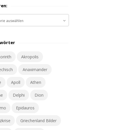
ren:
gwörter
orinth
Akropolis
iechisch
Anaximander
e
Apoll
Athen
ne
Delphi
Dion
omo
Epidauros
zkrise
Griechenland Bilder