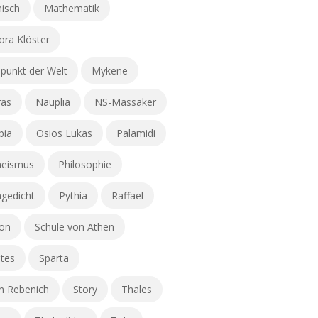
hisch
Mathematik
ra Klöster
lpunkt der Welt
Mykene
ras
Nauplia
NS-Massaker
pia
Osios Lukas
Palamidi
heismus
Philosophie
gedicht
Pythia
Raffael
ion
Schule von Athen
tes
Sparta
n Rebenich
Story
Thales