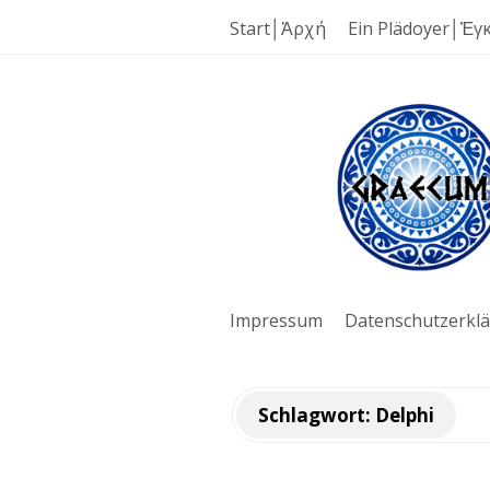
Start│Ἀρχή
Ein Plädoyer│Ἐγ
G
r
a
e
Impressum
Datenschutzerkl
c
u
Schlagwort:
Delphi
m