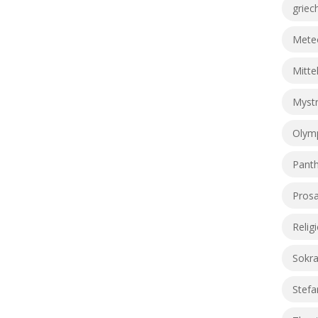
griec
Meteo
Mitte
Myst
Olym
Pant
Prosa
Relig
Sokra
Stefa