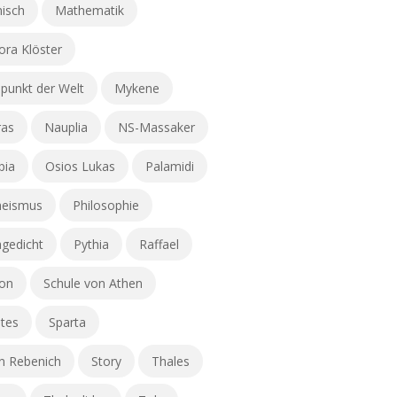
hisch
Mathematik
ra Klöster
lpunkt der Welt
Mykene
ras
Nauplia
NS-Massaker
pia
Osios Lukas
Palamidi
heismus
Philosophie
gedicht
Pythia
Raffael
ion
Schule von Athen
tes
Sparta
n Rebenich
Story
Thales