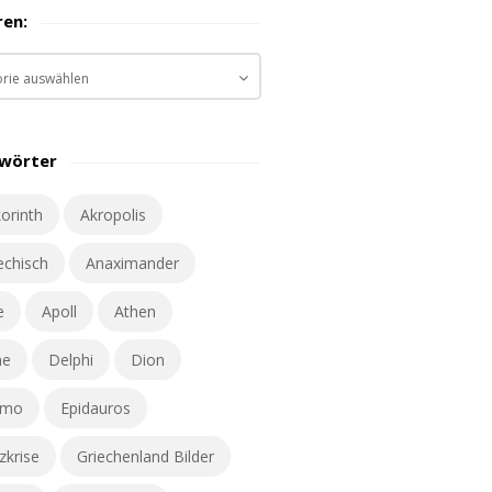
ren:
gwörter
orinth
Akropolis
iechisch
Anaximander
e
Apoll
Athen
ne
Delphi
Dion
omo
Epidauros
zkrise
Griechenland Bilder