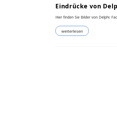
.
Eindrücke von Delp
o
Hier finden Sie Bilder von Delphi: F
r
weiterlesen
g